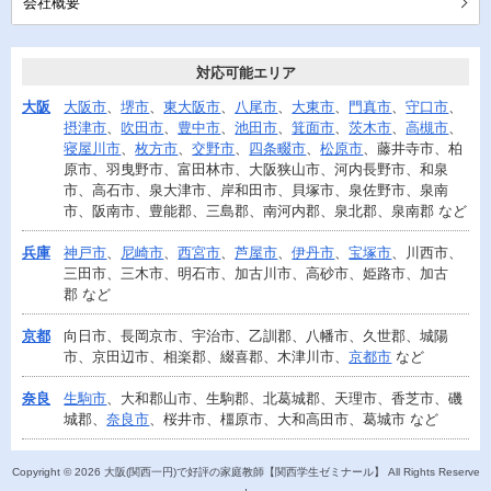
会社概要
対応可能エリア
大阪
大阪市
、
堺市
、
東大阪市
、
八尾市
、
大東市
、
門真市
、
守口市
、
摂津市
、
吹田市
、
豊中市
、
池田市
、
箕面市
、
茨木市
、
高槻市
、
寝屋川市
、
枚方市
、
交野市
、
四条畷市
、
松原市
、藤井寺市、柏
原市、羽曳野市、富田林市、大阪狭山市、河内長野市、和泉
市、高石市、泉大津市、岸和田市、貝塚市、泉佐野市、泉南
市、阪南市、豊能郡、三島郡、南河内郡、泉北郡、泉南郡 など
兵庫
神戸市
、
尼崎市
、
西宮市
、
芦屋市
、
伊丹市
、
宝塚市
、川西市、
三田市、三木市、明石市、加古川市、高砂市、姫路市、加古
郡 など
京都
向日市、長岡京市、宇治市、乙訓郡、八幡市、久世郡、城陽
市、京田辺市、相楽郡、綴喜郡、木津川市、
京都市
など
奈良
生駒市
、大和郡山市、生駒郡、北葛城郡、天理市、香芝市、磯
城郡、
奈良市
、桜井市、橿原市、大和高田市、葛城市 など
Copyright ©
2026
大阪(関西一円)で好評の家庭教師【関西学生ゼミナール】
All Rights Reserve