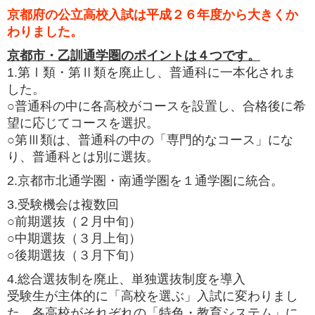
京都府の公立高校入試は平成２６年度から大きくか
わりました。
京都市・乙訓通学圏のポイントは４つです。
1.第Ⅰ類・第Ⅱ類を廃止し、普通科に一本化されま
した。
○普通科の中に各高校がコースを設置し、合格後に希
望に応じてコースを選択。
○第Ⅲ類は、普通科の中の「専門的なコース」にな
り、普通科とは別に選抜。
2.京都市北通学圏・南通学圏を１通学圏に統合。
3.受験機会は複数回
○前期選抜（２月中旬）
○中期選抜（３月上旬）
○後期選抜（３月下旬）
4.総合選抜制を廃止、単独選抜制度を導入
受験生が主体的に「高校を選ぶ」入試に変わりまし
た。各高校がそれぞれの「特色・教育システム」に