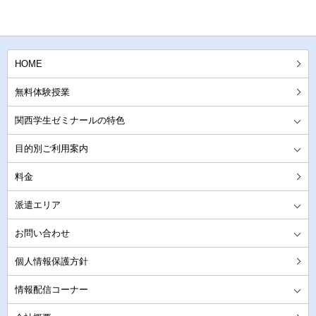
HOME
無料体験授業
関西学生ゼミナールの特色
安心の指導法・受講形態
万全のアフターフォロー
圧倒的な教師の質の高さ
先生のご紹介
お客様満足度100%の理由
目的別ご利用案内
当家庭教師センターの中学受験対策
当家庭教師センターの高校受験対策
当家庭教師センターの大学受験対策
定期テスト対策
成績不振
不登校や障害をお持ちのお子様
塾からの乗り換え
他の家庭教師でお悩みの方
料金
派遣エリア
大阪への家庭教師派遣
兵庫への家庭教師派遣
京都への家庭教師派遣
奈良への家庭教師派遣
お問い合わせ
お問い合わせ・資料請求
無料体験授業へのお申込み
先生登録
個人情報保護方針
情報配信コーナー
リンク集 役立つ情報満載です
大阪の高校情報をご紹介
兵庫の高校情報をご紹介
京都の高校情報をご紹介
奈良の高校情報をご紹介
小学生の保護者様のお声
中学生の保護者様のお声
高校生の保護者様のお声