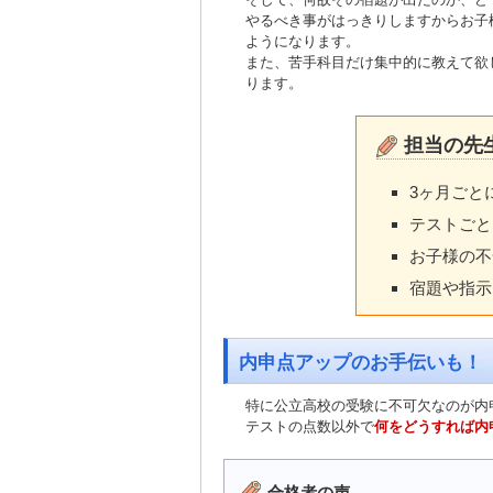
やるべき事がはっきりしますからお子
ようになります。
また、苦手科目だけ集中的に教えて欲
ります。
担当の先
3ヶ月ごと
テストごと
お子様の不
宿題や指示
内申点アップのお手伝いも！
特に公立高校の受験に不可欠なのが内
テストの点数以外で
何をどうすれば内
合格者の声