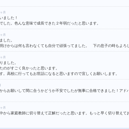
7ヶ月
いました！
でした。色んな意味で成長できた２年弱だったと思います。
2ヶ月
ました。
明けからは何も言わなくても自分で頑張ってました。 下の息子の時もよろ
9ヶ月
りました。
たのがすごく良かったと思います。
す。高校に行ってもお世話になると思いますので宜しくお願いします。
月
からお願いして間に合うかどうか不安でしたが無事に合格できました！アド
4ヶ月
中から家庭教師に切り替えて正解だったと思います。もっと早く切り替えて