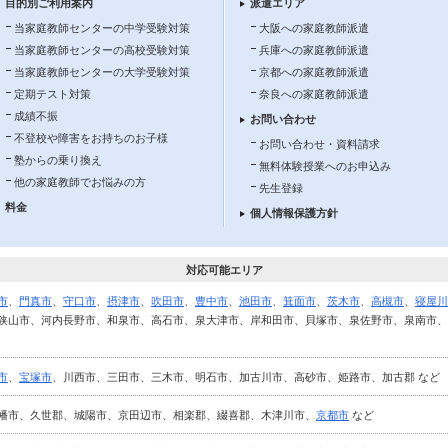
目的別ご利用案内
派遣エリア
当家庭教師センターの中学受験対策
大阪への家庭教師派遣
当家庭教師センターの高校受験対策
兵庫への家庭教師派遣
当家庭教師センターの大学受験対策
京都への家庭教師派遣
定期テスト対策
奈良への家庭教師派遣
成績不振
お問い合わせ
不登校や障害をお持ちのお子様
お問い合わせ・資料請求
塾からの乗り換え
無料体験授業へのお申込み
他の家庭教師でお悩みの方
先生登録
料金
個人情報保護方針
対応可能エリア
市
、
門真市
、
守口市
、
摂津市
、
吹田市
、
豊中市
、
池田市
、
箕面市
、
茨木市
、
高槻市
、
寝屋川
狭山市、河内長野市、和泉市、高石市、泉大津市、岸和田市、貝塚市、泉佐野市、泉南市、
市
、
宝塚市
、川西市、三田市、三木市、明石市、加古川市、高砂市、姫路市、加古郡 など
幡市、久世郡、城陽市、京田辺市、相楽郡、綴喜郡、木津川市、
京都市
など