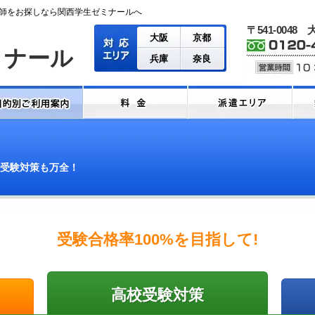
師をお探しなら関西学生ゼミナールへ
〒541-0048
大阪
京都
ミナール
兵庫
奈良
受験対策も万全！
受験合格率100%を目指して!
高校受験対策