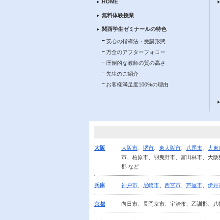
HOME
無料体験授業
関西学生ゼミナールの特色
安心の指導法・受講形態
万全のアフターフォロー
圧倒的な教師の質の高さ
先生のご紹介
お客様満足度100%の理由
大阪
大阪市
、
堺市
、
東大阪市
、
八尾市
、
大東
市、柏原市、羽曳野市、富田林市、大阪
郡 など
兵庫
神戸市
、
尼崎市
、
西宮市
、
芦屋市
、
伊丹
京都
向日市、長岡京市、宇治市、乙訓郡、八