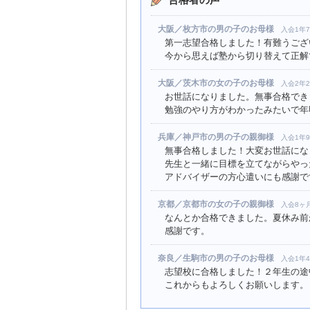
大阪／枚方市の男の子のお母様
入会1年
第一志望合格しました！有難うござ
今から思えば塾から切り替えて正解
大阪／茨木市の女の子のお母様
入会2年
お世話になりました。無事合格でき
勉強のやり方がわかったみたいで年
兵庫／神戸市の男の子の親御様
入会1年
無事合格しました！大変お世話にな
先生と一緒に目標を立てながらやっ
アドバイザーの方心遣いにも感謝で
京都／京都市の女の子の親御様
入会8ヶ
なんとか合格できました。夏休み前
感謝です。
奈良／生駒市の男の子のお母様
入会1年
志望校に合格しました！２年生の途
これからもよろしくお願いします。