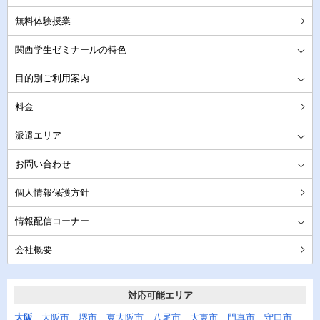
無料体験授業
関西学生ゼミナールの特色
安心の指導法・受講形態
万全のアフターフォロー
圧倒的な教師の質の高さ
先生のご紹介
お客様満足度100%の理由
目的別ご利用案内
当家庭教師センターの中学受験対策
当家庭教師センターの高校受験対策
当家庭教師センターの大学受験対策
定期テスト対策
成績不振
不登校や障害をお持ちのお子様
塾からの乗り換え
他の家庭教師でお悩みの方
料金
派遣エリア
大阪への家庭教師派遣
兵庫への家庭教師派遣
京都への家庭教師派遣
奈良への家庭教師派遣
お問い合わせ
お問い合わせ・資料請求
無料体験授業へのお申込み
先生登録
個人情報保護方針
情報配信コーナー
リンク集 役立つ情報満載です
大阪の高校情報をご紹介
兵庫の高校情報をご紹介
京都の高校情報をご紹介
奈良の高校情報をご紹介
小学生の保護者様のお声
中学生の保護者様のお声
高校生の保護者様のお声
会社概要
対応可能エリア
大阪
大阪市
、
堺市
、
東大阪市
、
八尾市
、
大東市
、
門真市
、
守口市
、