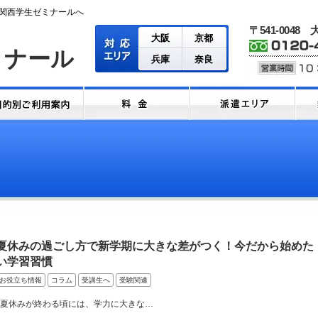
関西学生ゼミナールへ
〒541-0048
大阪
京都
ミナール
兵庫
奈良
夏休みの過ごし方で新学期に大きな差がつく！今だから始めた
い学習習慣
お役立ち情報
コラム
受講生へ
受験関連
夏休みが終わる頃には、学力に大きな…