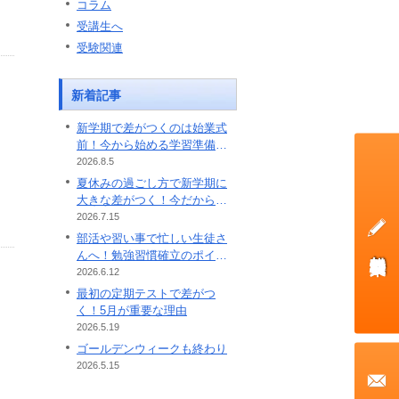
コラム
受講生へ
受験関連
新着記事
新学期で差がつくのは始業式
前！今から始める学習準備の
ポイント
2026.8.5
夏休みの過ごし方で新学期に
大きな差がつく！今だから始
めたい学習習慣
2026.7.15
部活や習い事で忙しい生徒さ
無料体験授業
んへ！勉強習慣確立のポイン
ト
2026.6.12
最初の定期テストで差がつ
く！5月が重要な理由
2026.5.19
ゴールデンウィークも終わり
2026.5.15