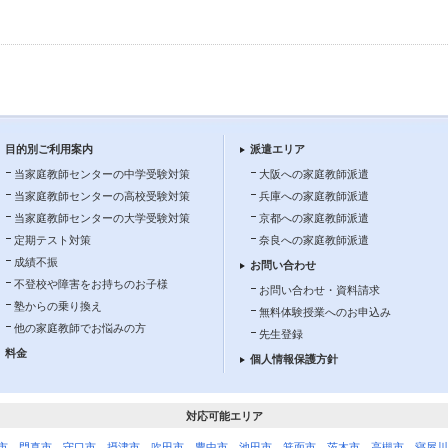
目的別ご利用案内
派遣エリア
当家庭教師センターの中学受験対策
大阪への家庭教師派遣
当家庭教師センターの高校受験対策
兵庫への家庭教師派遣
当家庭教師センターの大学受験対策
京都への家庭教師派遣
定期テスト対策
奈良への家庭教師派遣
成績不振
お問い合わせ
不登校や障害をお持ちのお子様
お問い合わせ・資料請求
塾からの乗り換え
無料体験授業へのお申込み
他の家庭教師でお悩みの方
先生登録
料金
個人情報保護方針
対応可能エリア
市
、
門真市
、
守口市
、
摂津市
、
吹田市
、
豊中市
、
池田市
、
箕面市
、
茨木市
、
高槻市
、
寝屋川