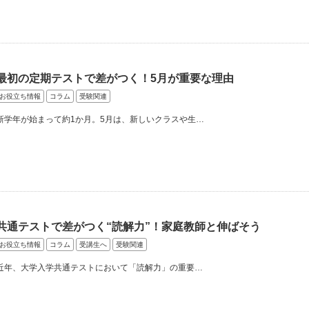
最初の定期テストで差がつく！5月が重要な理由
お役立ち情報
コラム
受験関連
新学年が始まって約1か月。5月は、新しいクラスや生…
共通テストで差がつく“読解力”！家庭教師と伸ばそう
お役立ち情報
コラム
受講生へ
受験関連
近年、大学入学共通テストにおいて「読解力」の重要…