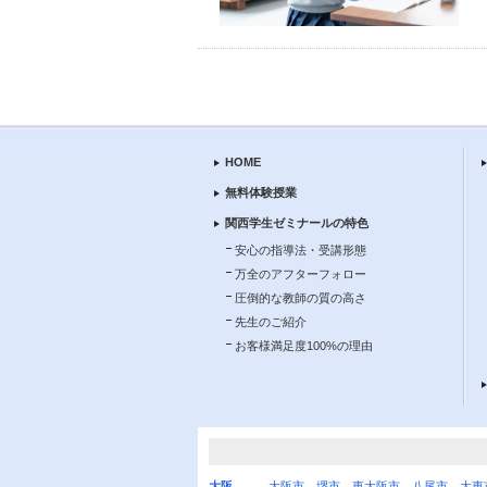
HOME
無料体験授業
関西学生ゼミナールの特色
安心の指導法・受講形態
万全のアフターフォロー
圧倒的な教師の質の高さ
先生のご紹介
お客様満足度100%の理由
大阪
大阪市
、
堺市
、
東大阪市
、
八尾市
、
大東