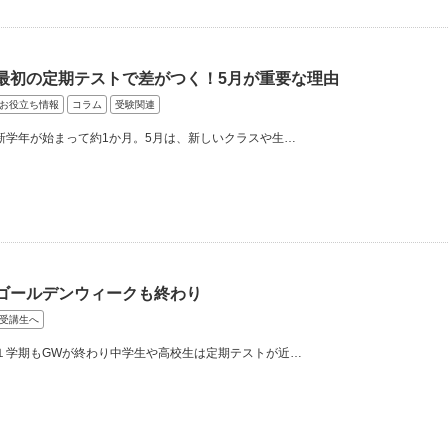
最初の定期テストで差がつく！5月が重要な理由
お役立ち情報
コラム
受験関連
新学年が始まって約1か月。5月は、新しいクラスや生…
ゴールデンウィークも終わり
受講生へ
１学期もGWが終わり中学生や高校生は定期テストが近…