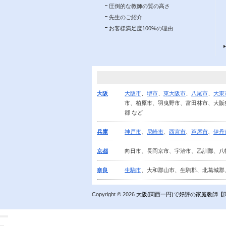
圧倒的な教師の質の高さ
先生のご紹介
お客様満足度100%の理由
大阪
大阪市
、
堺市
、
東大阪市
、
八尾市
、
大東
市、柏原市、羽曳野市、富田林市、大阪
郡 など
兵庫
神戸市
、
尼崎市
、
西宮市
、
芦屋市
、
伊丹
京都
向日市、長岡京市、宇治市、乙訓郡、八
奈良
生駒市
、大和郡山市、生駒郡、北葛城郡
Copyright ©
2026
大阪(関西一円)で好評の家庭教師【