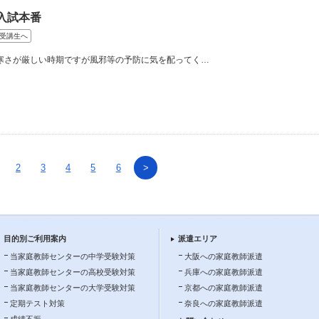
入試本番
受講生へ
寒さが厳しい時期ですが風邪等の予防に気を配ってく…
2
3
4
5
6
>
目的別ご利用案内
派遣エリア
当家庭教師センターの中学受験対策
大阪への家庭教師派遣
当家庭教師センターの高校受験対策
兵庫への家庭教師派遣
当家庭教師センターの大学受験対策
京都への家庭教師派遣
定期テスト対策
奈良への家庭教師派遣
成績不振