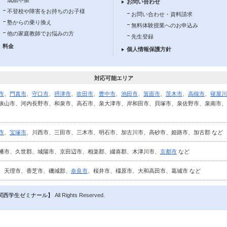
お問い合わせ
不登校や障害をお持ちのお子様
お問い合わせ・資料請求
塾からの乗り換え
無料体験授業へのお申込み
他の家庭教師でお悩みの方
先生登録
料金
個人情報保護方針
対応可能エリア
市
、
門真市
、
守口市
、
摂津市
、
吹田市
、
豊中市
、
池田市
、
箕面市
、
茨木市
、
高槻市
、
寝屋川
狭山市、河内長野市、和泉市、高石市、泉大津市、岸和田市、貝塚市、泉佐野市、泉南市、
市
、
宝塚市
、川西市、三田市、三木市、明石市、加古川市、高砂市、姫路市、加古郡 など
幡市、久世郡、城陽市、京田辺市、相楽郡、綴喜郡、木津川市、
京都市
など
、天理市、香芝市、磯城郡、
奈良市
、桜井市、橿原市、大和高田市、葛城市 など
関西学生ゼミナール】
All Rights Reserved.