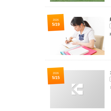
2026
5/19
2026
5/15