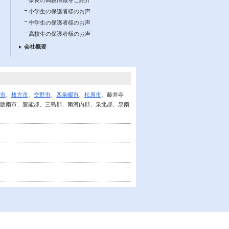
小学生の保護者様のお声
中学生の保護者様のお声
高校生の保護者様のお声
会社概要
市
、
枚方市
、
交野市
、
四条畷市
、
松原市
、藤井寺
阪南市、豊能郡、三島郡、南河内郡、泉北郡、泉南