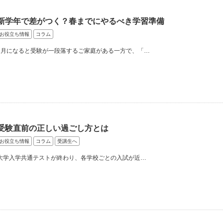
新学年で差がつく？春までにやるべき学習準備
お役立ち情報
コラム
2月になると受験が一段落するご家庭がある一方で、「…
受験直前の正しい過ごし方とは
お役立ち情報
コラム
受講生へ
大学入学共通テストが終わり、各学校ごとの入試が近…