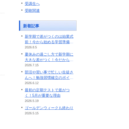
受講生へ
受験関連
新着記事
新学期で差がつくのは始業式
前！今から始める学習準備の
ポイント
2026.8.5
夏休みの過ごし方で新学期に
大きな差がつく！今だから始
めたい学習習慣
2026.7.15
部活や習い事で忙しい生徒さ
んへ！勉強習慣確立のポイン
ト
2026.6.12
最初の定期テストで差がつ
く！5月が重要な理由
2026.5.19
ゴールデンウィークも終わり
2026.5.15