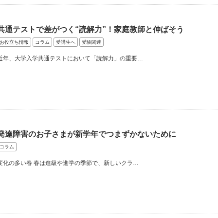
共通テストで差がつく“読解力”！家庭教師と伸ばそう
お役立ち情報
コラム
受講生へ
受験関連
近年、大学入学共通テストにおいて「読解力」の重要…
発達障害のお子さまが新学年でつまずかないために
コラム
変化の多い春 春は進級や進学の季節で、新しいクラ…