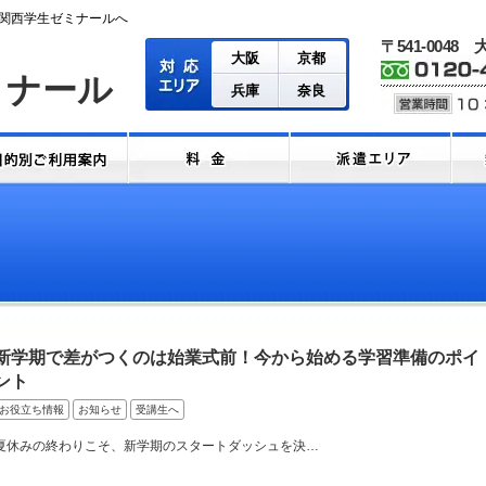
関西学生ゼミナールへ
〒541-0048
大阪
京都
ミナール
兵庫
奈良
新学期で差がつくのは始業式前！今から始める学習準備のポイ
ント
お役立ち情報
お知らせ
受講生へ
夏休みの終わりこそ、新学期のスタートダッシュを決…